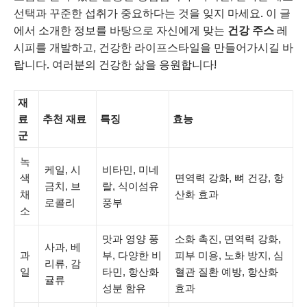
선택과 꾸준한 섭취가 중요하다는 것을 잊지 마세요. 이 글
에서 소개한 정보를 바탕으로 자신에게 맞는
건강 주스
레
시피를 개발하고, 건강한 라이프스타일을 만들어가시길 바
랍니다. 여러분의 건강한 삶을 응원합니다!
재
료
추천 재료
특징
효능
군
녹
케일, 시
비타민, 미네
색
면역력 강화, 뼈 건강, 항
금치, 브
랄, 식이섬유
채
산화 효과
로콜리
풍부
소
맛과 영양 풍
소화 촉진, 면역력 강화,
사과, 베
과
부, 다양한 비
피부 미용, 노화 방지, 심
리류, 감
일
타민, 항산화
혈관 질환 예방, 항산화
귤류
성분 함유
효과