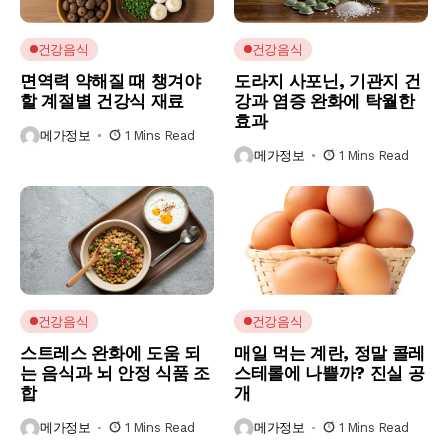
건강음식
건강음식
면역력 약해질 때 챙겨야
도라지 사포닌, 기관지 건
할 계절별 건강식 재료
강과 염증 완화에 탁월한
효과
메가정보
1 Mins Read
메가정보
1 Mins Read
건강음식
건강음식
스트레스 완화에 도움 되
매일 먹는 계란, 정말 콜레
는 음식과 뇌 안정 식품 조
스테롤에 나쁠까? 진실 공
합
개
메가정보
1 Mins Read
메가정보
1 Mins Read