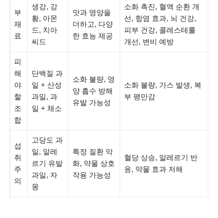
생강, 강
소화 촉진, 혈액 순환 개
부
맛과 영양을
황, 아몬
선, 항염 효과, 뇌 건강,
재
더하고, 다양
드, 치아
피부 건강, 콜레스테롤
료
한 효능 제공
씨드
개선, 변비 예방
피
해
단백질 과
소화 불량, 영
야
일 + 산성
소화 불량, 가스 발생, 복
양 흡수 방해
할
과일, 과
부 팽만감
유발 가능성
조
일 + 채소
합
고당도 과
섭
일, 알레
특정 질환 악
취
혈당 상승, 알레르기 반
르기 유발
화, 약물 상호
주
응, 약물 효과 저해
과일, 자
작용 가능성
의
몽