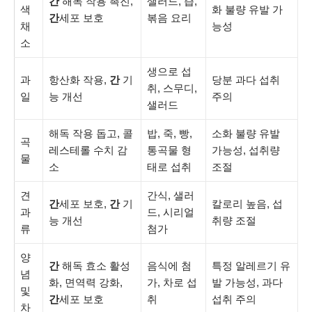
간
해독 작용 촉진,
샐러드, 즙,
색
화 불량 유발 가
간
세포 보호
볶음 요리
채
능성
소
생으로 섭
과
항산화 작용,
간
기
당분 과다 섭취
취, 스무디,
일
능 개선
주의
샐러드
해독 작용 돕고, 콜
밥, 죽, 빵,
소화 불량 유발
곡
레스테롤 수치 감
통곡물 형
가능성, 섭취량
물
소
태로 섭취
조절
견
간식, 샐러
간
세포 보호,
간
기
칼로리 높음, 섭
과
드, 시리얼
능 개선
취량 조절
류
첨가
양
간
해독 효소 활성
음식에 첨
특정 알레르기 유
념
화, 면역력 강화,
가, 차로 섭
발 가능성, 과다
및
간
세포 보호
취
섭취 주의
차