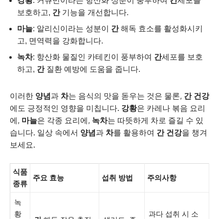
강황
: 커큐민이라는 항산화 성분이 풍부하여
간
세포를
보호하고,
간
기능을 개선합니다.
마늘
: 알리신이라는 성분이
간
해독 효소를 활성화시키
고, 면역력을 강화합니다.
녹차
: 항산화 물질인 카테킨이 풍부하여
간
세포를 보호
하고,
간
질환 예방에 도움을 줍니다.
이러한
양념
과
차
는 음식의 맛을 돋우는 것은 물론,
간 건강
에도 긍정적인 영향을 미칩니다.
강황
은 카레나 볶음 요리
에,
마늘
은 각종 요리에,
녹차
는 따뜻하게 차로 즐길 수 있
습니다. 일상 속에서
양념
과
차
를 활용하여
간 건강
을 챙겨
보세요.
식품
주요 효능
섭취 방법
주의사항
종류
녹
황
과다 섭취 시 소