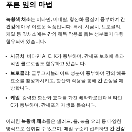
푸른 잎의 마법
녹황색 채소
는 비타민, 미네랄, 항산화 물질이 풍부하여
간
건강
에 매우 이로운 식품입니다. 특히, 시금치, 브로콜리,
케일 등 잎채소에는
간
의 해독 작용을 돕는 성분들이 다량
함유되어 있습니다.
시금치
: 비타민 A, C, K가 풍부하며,
간
세포 보호에 효과
적인 클로로필도 함유하고 있습니다.
브로콜리
: 글루코시놀레이트 성분이 풍부하여
간
의 해독
효소를 활성화시키고, 항산화 작용을 통해
간
손상을 예
방합니다.
케일
: 강력한 항산화 효과를 가진 베타카로틴과 비타민
C가 풍부하며,
간
세포의 재생을 돕습니다.
이러한
녹황색 채소
들은 샐러드, 즙, 볶음 요리 등 다양한
방식으로 섭취할 수 있으며, 매일 꾸준히 섭취하면
간 건강