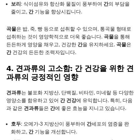
보리
: 식이섬유와 항산화 물질이 풍부하여
간
의 부담을
줄이고,
간
기능을 향상시킵니다.
곡물
은 밥, 죽, 빵 등으로 섭취할 수 있으며, 통곡물 형태로
섭취하는 것이 영양학적으로 더욱 좋습니다.
곡물
을 통해
든든하게 영양을 채우고, 건강한
간
을 유지하세요.
곡물
은
간
건강의 든든한 조력자입니다.
4. 견과류의 고소함: 간 건강을 위한 견
과류의 긍정적인 영향
견과류
는 불포화 지방산, 단백질, 비타민, 미네랄 등 다양한
영양소를 함유하고 있어
간 건강
에 유익합니다. 특히, 다음
과 같은
견과류
들은
간
에 좋은 효능을 지니고 있습니다.
호두
: 오메가-3 지방산이 풍부하여
간
세포의 염증을 완
화하고,
간
기능을 개선합니다.