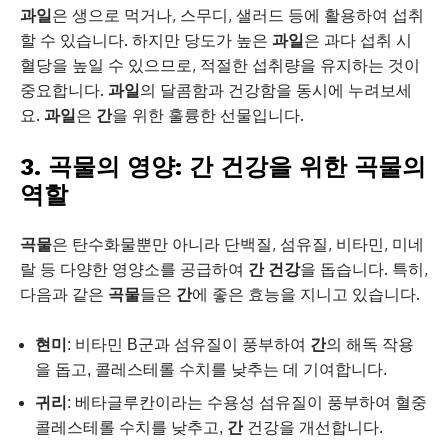
과일
은 생으로 먹거나, 스무디, 샐러드 등에 활용하여 섭취
할 수 있습니다. 하지만 당도가 높은
과일
은 과다 섭취 시
혈당을 높일 수 있으므로, 적절한 섭취량을 유지하는 것이
중요합니다.
과일
의 달콤함과 건강함을 동시에 누려보세
요.
과일
은
간
을 위한 훌륭한 선물입니다.
3. 곡물의 영양: 간 건강을 위한 곡물의
역할
곡물
은 탄수화물뿐만 아니라 단백질, 섬유질, 비타민, 미네
랄 등 다양한 영양소를 공급하여
간 건강
을 돕습니다. 특히,
다음과 같은
곡물
들은
간
에 좋은 효능을 지니고 있습니다.
현미
: 비타민 B군과 섬유질이 풍부하여
간
의 해독 작용
을 돕고, 콜레스테롤 수치를 낮추는 데 기여합니다.
귀리
: 베타글루칸이라는 수용성 섬유질이 풍부하여 혈중
콜레스테롤 수치를 낮추고,
간
건강을 개선합니다.