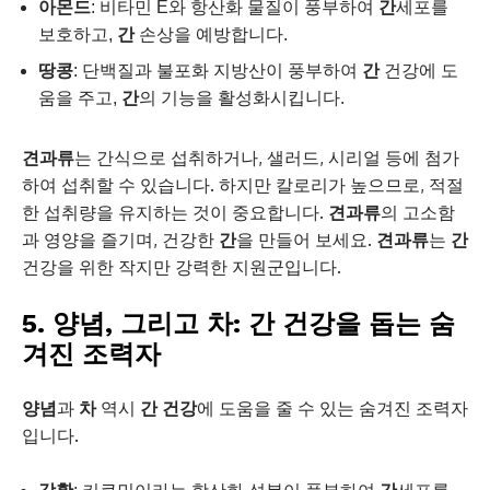
아몬드
: 비타민 E와 항산화 물질이 풍부하여
간
세포를
보호하고,
간
손상을 예방합니다.
땅콩
: 단백질과 불포화 지방산이 풍부하여
간
건강에 도
움을 주고,
간
의 기능을 활성화시킵니다.
견과류
는 간식으로 섭취하거나, 샐러드, 시리얼 등에 첨가
하여 섭취할 수 있습니다. 하지만 칼로리가 높으므로, 적절
한 섭취량을 유지하는 것이 중요합니다.
견과류
의 고소함
과 영양을 즐기며, 건강한
간
을 만들어 보세요.
견과류
는
간
건강을 위한 작지만 강력한 지원군입니다.
5. 양념, 그리고 차: 간 건강을 돕는 숨
겨진 조력자
양념
과
차
역시
간 건강
에 도움을 줄 수 있는 숨겨진 조력자
입니다.