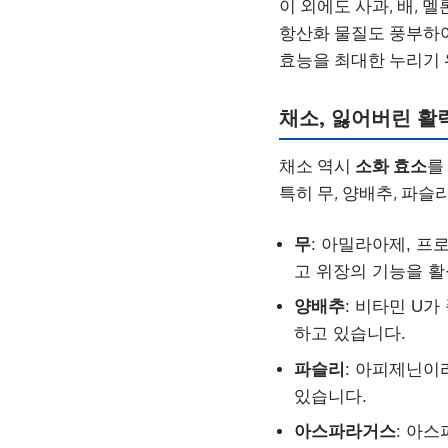
이 외에도 사과, 배, 
항산화 물질도 풍부하여
효능을 최대한 누리기 
채소, 잃어버린 
채소 역시
소화 효소
를
특히 무, 양배추, 파슬
무
: 아밀라아제, 프
고 위장의 기능을 
양배추
: 비타민 U
하고 있습니다.
파슬리
: 아피제닌이
있습니다.
아스파라거스
: 아