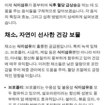
이제
식이섬유
가 풍부하여
식후 혈당 급상승
을 막는 데 도
움을 주는 음식들을 구체적으로 알아보겠습니다. 각 음식
의 특징과 효능, 그리고 섭취 방법까지 상세하게 살펴보겠
습니다.
채소, 자연이 선사한 건강 보물
채소는
식이섬유
의 훌륭한 공급원입니다. 특히 녹색 잎채
소, 브로콜리, 시금치, 케일 등은
식이섬유
뿐만 아니라 비타
민, 미네랄, 항산화 물질까지 풍부하게 함유하고 있어 건강
에 매우 유익합니다. 이러한 채소들은 낮은 열량으로 포만
감을 주어 체중 관리에도 도움을 주며, 혈당 조절에도 긍정
적인 영향을 미칩니다.
브로콜리:
브로콜리는 수용성 및 불용성
식이섬유
를 모
두 함유하고 있으며, 설포라판이라는 항산화 성분도 풍
부하여 암 예방에도 효과적입니다. 샐러드, 볶음 요리, 수
프 등 다양한 방법으로 조리하여 섭취할 수 있습니다.