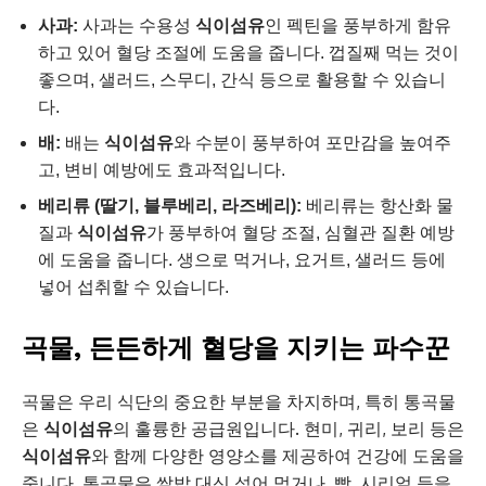
사과:
사과는 수용성
식이섬유
인 펙틴을 풍부하게 함유
하고 있어 혈당 조절에 도움을 줍니다. 껍질째 먹는 것이
좋으며, 샐러드, 스무디, 간식 등으로 활용할 수 있습니
다.
배:
배는
식이섬유
와 수분이 풍부하여 포만감을 높여주
고, 변비 예방에도 효과적입니다.
베리류 (딸기, 블루베리, 라즈베리):
베리류는 항산화 물
질과
식이섬유
가 풍부하여 혈당 조절, 심혈관 질환 예방
에 도움을 줍니다. 생으로 먹거나, 요거트, 샐러드 등에
넣어 섭취할 수 있습니다.
곡물, 든든하게 혈당을 지키는 파수꾼
곡물은 우리 식단의 중요한 부분을 차지하며, 특히 통곡물
은
식이섬유
의 훌륭한 공급원입니다. 현미, 귀리, 보리 등은
식이섬유
와 함께 다양한 영양소를 제공하여 건강에 도움을
줍니다. 통곡물은 쌀밥 대신 섞어 먹거나, 빵, 시리얼 등을