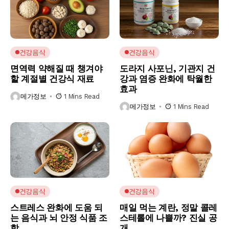
건강음식
건강음식
면역력 약해질 때 챙겨야
도라지 사포닌, 기관지 건
할 계절별 건강식 재료
강과 염증 완화에 탁월한
효과
메가정보
1 Mins Read
메가정보
1 Mins Read
건강음식
건강음식
스트레스 완화에 도움 되
매일 먹는 계란, 정말 콜레
는 음식과 뇌 안정 식품 조
스테롤에 나쁠까? 진실 공
합
개