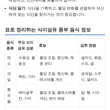
예방하고, 신진대사를 원활하게 합니다.
식단 일기:
식단을 기록하고, 혈당 변화를 관찰하여 자신
에게 맞는 식단을 찾아가는 것이 중요합니다.
표로 정리하는 식이섬유 풍부 음식 정보
음식
주요
식이
효능
섭취 방법
종류
섬유
성분
채
수용성, 불
혈당 조절, 항산화, 체
샐러드, 볶음,
소
용성
중 관리
수프, 즙
과
혈당 조절, 항산화, 콜
생과일, 스무
펙틴, 기타
일
레스테롤 개선
디, 샐러드
통
베타글루
혈당 조절, 콜레스테롤
밥, 빵, 시리
곡
칸, 기타
개선, 변비 예방
얼
물