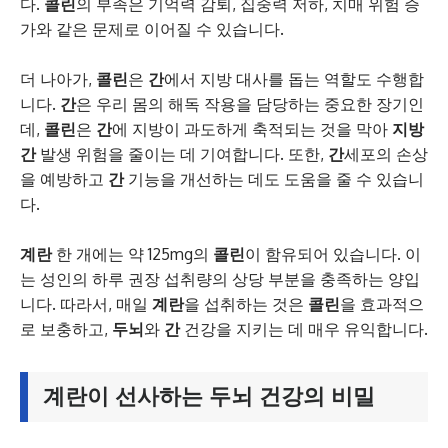
다.
콜린
의 부족은 기억력 감퇴, 집중력 저하, 치매 위험 증
가와 같은 문제로 이어질 수 있습니다.
더 나아가,
콜린
은
간
에서 지방 대사를 돕는 역할도 수행합
니다.
간
은 우리 몸의 해독 작용을 담당하는 중요한 장기인
데,
콜린
은
간
에 지방이 과도하게 축적되는 것을 막아
지방
간
발생 위험을 줄이는 데 기여합니다. 또한,
간
세포의 손상
을 예방하고
간
기능을 개선하는 데도 도움을 줄 수 있습니
다.
계란
한 개에는 약 125mg의
콜린
이 함유되어 있습니다. 이
는 성인의 하루 권장 섭취량의 상당 부분을 충족하는 양입
니다. 따라서, 매일
계란
을 섭취하는 것은
콜린
을 효과적으
로 보충하고,
두뇌
와
간
건강을 지키는 데 매우 유익합니다.
계란
이 선사하는
두뇌 건강
의 비밀