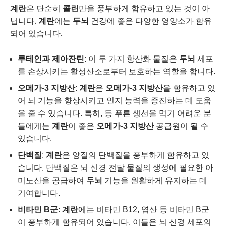
계란
은 단순히
콜린
만을 풍부하게 함유하고 있는 것이 아
닙니다.
계란
에는
두뇌
건강에 좋은 다양한 영양소가 함유
되어 있습니다.
루테인과 제아잔틴
: 이 두 가지 항산화 물질은
두뇌
세포
를 손상시키는 활성산소로부터 보호하는 역할을 합니다.
오메가-3 지방산
:
계란
은
오메가-3 지방산
을 함유하고 있
어 뇌 기능을 향상시키고 인지 능력을 증진하는 데 도움
을 줄 수 있습니다. 특히, 등 푸른 생선을 먹기 어려운 분
들에게는
계란
이 좋은
오메가-3 지방산
공급원이 될 수
있습니다.
단백질
:
계란
은 양질의 단백질을 풍부하게 함유하고 있
습니다. 단백질은 뇌 신경 전달 물질의 생성에 필요한 아
미노산을 공급하여
두뇌
기능을 원활하게 유지하는 데
기여합니다.
비타민 B군
:
계란
에는 비타민 B12, 엽산 등 비타민 B군
이 풍부하게 함유되어 있습니다. 이들은 뇌 신경 세포의