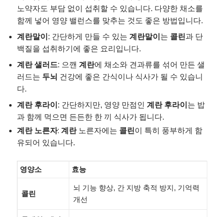
노약자도 부담 없이 섭취할 수 있습니다. 다양한 채소를
함께 넣어 영양 밸런스를 맞추는 것도 좋은 방법입니다.
계란말이
: 간단하게 만들 수 있는
계란말이
는
콜린
과 단
백질을 섭취하기에 좋은 요리입니다.
계란 샐러드
: 으깬
계란
에 채소와 견과류를 섞어 만든 샐
러드는
두뇌
건강에 좋은 간식이나 식사가 될 수 있습니
다.
계란 후라이
: 간단하지만, 영양 만점인
계란 후라이
는 밥
과 함께 먹으면 든든한 한 끼 식사가 됩니다.
계란 노른자
:
계란
노른자에는
콜린
이 특히 풍부하게 함
유되어 있습니다.
영양소
효능
뇌 기능 향상, 간 지방 축적 방지, 기억력
콜린
개선