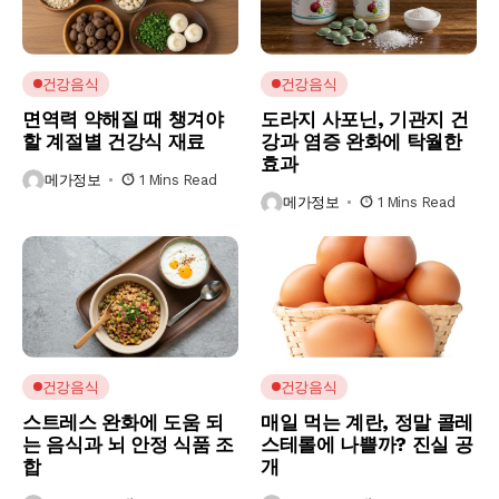
건강음식
건강음식
면역력 약해질 때 챙겨야
도라지 사포닌, 기관지 건
할 계절별 건강식 재료
강과 염증 완화에 탁월한
효과
메가정보
1 Mins Read
메가정보
1 Mins Read
건강음식
건강음식
스트레스 완화에 도움 되
매일 먹는 계란, 정말 콜레
는 음식과 뇌 안정 식품 조
스테롤에 나쁠까? 진실 공
합
개