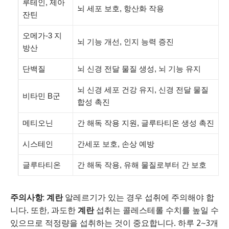
루테인, 제아
뇌 세포 보호, 항산화 작용
잔틴
오메가-3 지
뇌 기능 개선, 인지 능력 증진
방산
단백질
뇌 신경 전달 물질 생성, 뇌 기능 유지
뇌 신경 세포 건강 유지, 신경 전달 물질
비타민 B군
합성 촉진
메티오닌
간 해독 작용 지원, 글루타티온 생성 촉진
시스테인
간세포 보호, 손상 예방
글루타티온
간 해독 작용, 유해 물질로부터 간 보호
주의사항
:
계란
알레르기가 있는 경우 섭취에 주의해야 합
니다. 또한, 과도한
계란
섭취는 콜레스테롤 수치를 높일 수
있으므로 적정량을 섭취하는 것이 중요합니다. 하루 2~3개