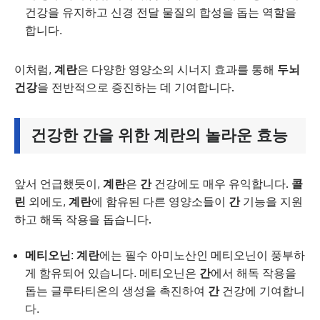
건강을 유지하고 신경 전달 물질의 합성을 돕는 역할을
합니다.
이처럼,
계란
은 다양한 영양소의 시너지 효과를 통해
두뇌
건강
을 전반적으로 증진하는 데 기여합니다.
건강한
간
을 위한
계란
의 놀라운 효능
앞서 언급했듯이,
계란
은
간
건강에도 매우 유익합니다.
콜
린
외에도,
계란
에 함유된 다른 영양소들이
간
기능을 지원
하고 해독 작용을 돕습니다.
메티오닌
:
계란
에는 필수 아미노산인 메티오닌이 풍부하
게 함유되어 있습니다. 메티오닌은
간
에서 해독 작용을
돕는 글루타티온의 생성을 촉진하여
간
건강에 기여합니
다.