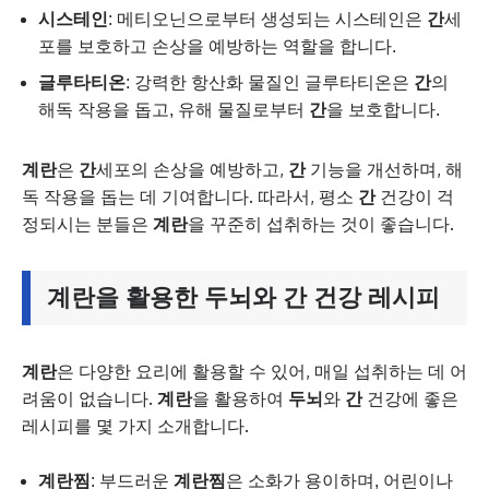
시스테인
: 메티오닌으로부터 생성되는 시스테인은
간
세
포를 보호하고 손상을 예방하는 역할을 합니다.
글루타티온
: 강력한 항산화 물질인 글루타티온은
간
의
해독 작용을 돕고, 유해 물질로부터
간
을 보호합니다.
계란
은
간
세포의 손상을 예방하고,
간
기능을 개선하며, 해
독 작용을 돕는 데 기여합니다. 따라서, 평소
간
건강이 걱
정되시는 분들은
계란
을 꾸준히 섭취하는 것이 좋습니다.
계란
을 활용한
두뇌
와
간
건강 레시피
계란
은 다양한 요리에 활용할 수 있어, 매일 섭취하는 데 어
려움이 없습니다.
계란
을 활용하여
두뇌
와
간
건강에 좋은
레시피를 몇 가지 소개합니다.
계란찜
: 부드러운
계란찜
은 소화가 용이하며, 어린이나