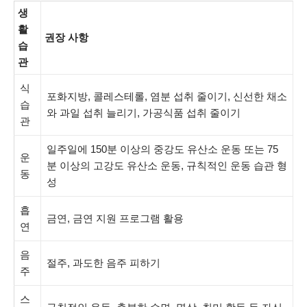
생
활
권장 사항
습
관
식
포화지방, 콜레스테롤, 염분 섭취 줄이기, 신선한 채소
습
와 과일 섭취 늘리기, 가공식품 섭취 줄이기
관
일주일에 150분 이상의 중강도 유산소 운동 또는 75
운
분 이상의 고강도 유산소 운동, 규칙적인 운동 습관 형
동
성
흡
금연, 금연 지원 프로그램 활용
연
음
절주, 과도한 음주 피하기
주
스