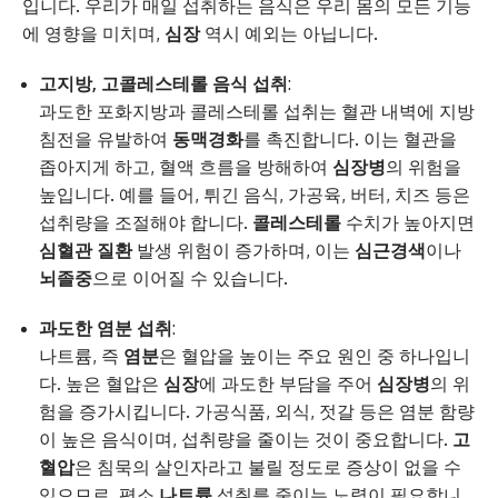
입니다. 우리가 매일 섭취하는 음식은 우리 몸의 모든 기능
에 영향을 미치며,
심장
역시 예외는 아닙니다.
고지방, 고콜레스테롤 음식 섭취
:
과도한 포화지방과 콜레스테롤 섭취는 혈관 내벽에 지방
침전을 유발하여
동맥경화
를 촉진합니다. 이는 혈관을
좁아지게 하고, 혈액 흐름을 방해하여
심장병
의 위험을
높입니다. 예를 들어, 튀긴 음식, 가공육, 버터, 치즈 등은
섭취량을 조절해야 합니다.
콜레스테롤
수치가 높아지면
심혈관 질환
발생 위험이 증가하며, 이는
심근경색
이나
뇌졸중
으로 이어질 수 있습니다.
과도한 염분 섭취
:
나트륨, 즉
염분
은 혈압을 높이는 주요 원인 중 하나입니
다. 높은 혈압은
심장
에 과도한 부담을 주어
심장병
의 위
험을 증가시킵니다. 가공식품, 외식, 젓갈 등은 염분 함량
이 높은 음식이며, 섭취량을 줄이는 것이 중요합니다.
고
혈압
은 침묵의 살인자라고 불릴 정도로 증상이 없을 수
있으므로, 평소
나트륨
섭취를 줄이는 노력이 필요합니