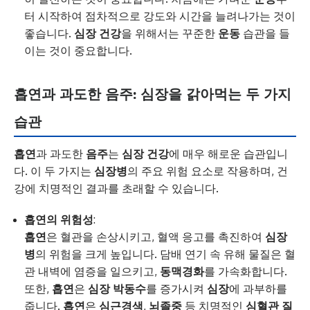
터 시작하여 점차적으로 강도와 시간을 늘려나가는 것이
좋습니다.
심장 건강
을 위해서는 꾸준한
운동
습관을 들
이는 것이 중요합니다.
흡연과 과도한 음주: 심장을 갉아먹는 두 가지
습관
흡연
과 과도한
음주
는
심장 건강
에 매우 해로운 습관입니
다. 이 두 가지는
심장병
의 주요 위험 요소로 작용하며, 건
강에 치명적인 결과를 초래할 수 있습니다.
흡연의 위험성
:
흡연
은 혈관을 손상시키고, 혈액 응고를 촉진하여
심장
병
의 위험을 크게 높입니다. 담배 연기 속 유해 물질은 혈
관 내벽에 염증을 일으키고,
동맥경화
를 가속화합니다.
또한,
흡연
은
심장 박동수
를 증가시켜
심장
에 과부하를
줍니다.
흡연
은
심근경색
,
뇌졸중
등 치명적인
심혈관 질