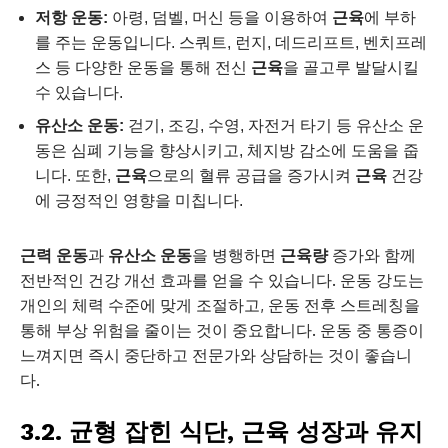
저항 운동:
아령, 덤벨, 머신 등을 이용하여
근육
에 부하
를 주는 운동입니다. 스쿼트, 런지, 데드리프트, 벤치프레
스 등 다양한 운동을 통해 전신
근육
을 골고루 발달시킬
수 있습니다.
유산소 운동:
걷기, 조깅, 수영, 자전거 타기 등 유산소 운
동은 심폐 기능을 향상시키고, 체지방 감소에 도움을 줍
니다. 또한,
근육
으로의 혈류 공급을 증가시켜
근육
건강
에 긍정적인 영향을 미칩니다.
근력 운동
과
유산소 운동
을 병행하면
근육량
증가와 함께
전반적인 건강 개선 효과를 얻을 수 있습니다. 운동 강도는
개인의 체력 수준에 맞게 조절하고, 운동 전후 스트레칭을
통해 부상 위험을 줄이는 것이 중요합니다. 운동 중 통증이
느껴지면 즉시 중단하고 전문가와 상담하는 것이 좋습니
다.
3.2. 균형 잡힌 식단, 근육 성장과 유지