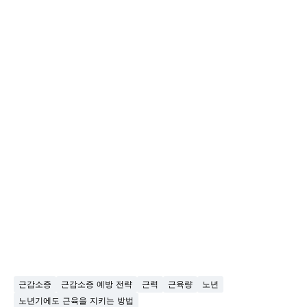
근감소증
근감소증 예방 전략
근력
근육량
노년
노년기에도 근육을 지키는 방법