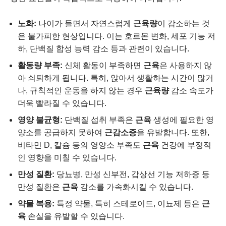
노화:
나이가 들면서 자연스럽게
근육량
이 감소하는 것
은 불가피한 현상입니다. 이는 호르몬 변화, 세포 기능 저
하, 단백질 합성 능력 감소 등과 관련이 있습니다.
활동량 부족:
신체 활동이 부족하면
근육
은 사용하지 않
아 쇠퇴하게 됩니다. 특히, 앉아서 생활하는 시간이 많거
나, 규칙적인 운동을 하지 않는 경우
근육량
감소 속도가
더욱 빨라질 수 있습니다.
영양 불균형:
단백질 섭취 부족은
근육
생성에 필요한 영
양소를 공급하지 못하여
근감소증
을 유발합니다. 또한,
비타민 D, 칼슘 등의 영양소 부족도
근육
건강에 부정적
인 영향을 미칠 수 있습니다.
만성 질환:
당뇨병, 만성 신부전, 갑상선 기능 저하증 등
만성 질환은
근육
감소를 가속화시킬 수 있습니다.
약물 복용:
특정 약물, 특히 스테로이드, 이뇨제 등은
근
육
손실을 유발할 수 있습니다.