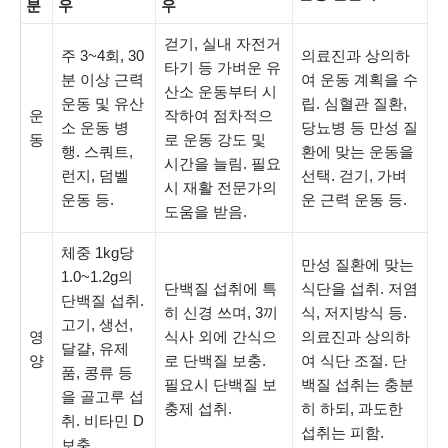
분
우
우
걷기, 실내 자전거
주 3~4회, 30
의료진과 상의하
타기 등 가벼운 유
분 이상 근력
여 운동 계획을 수
산소 운동부터 시
운동 및 유산
립. 심혈관 질환,
운
작하여 점차적으
소 운동 병
당뇨병 등 만성 질
동
로 운동 강도 및
행. 스쿼트,
환에 맞는 운동을
시간을 늘림. 필요
런지, 덤벨
선택. 걷기, 가벼
시 재활 전문가의
운동 등.
운 근력 운동 등.
도움을 받음.
체중 1kg당
만성 질환에 맞는
1.0~1.2g의
단백질 섭취에 특
식단을 섭취. 저염
단백질 섭취.
히 신경 쓰며, 3끼
식, 저지방식 등.
고기, 생선,
영
식사 외에 간식으
의료진과 상의하
달걀, 유제
양
로 단백질 보충.
여 식단 조절. 단
품, 콩류 등
필요시 단백질 보
백질 섭취는 충분
을 골고루 섭
충제 섭취.
히 하되, 과도한
취. 비타민 D
섭취는 피함.
보충.