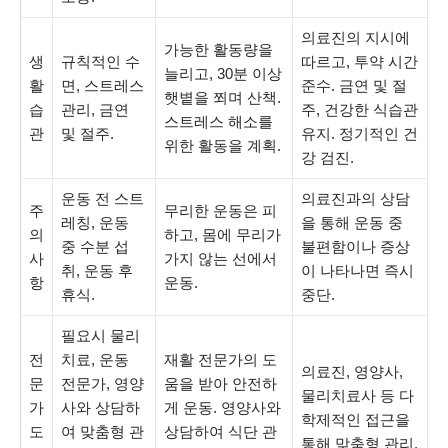
의료진의 지시에
가능한 활동량을
생
규칙적인 수
따르고, 투약 시간
늘리고, 30분 이상
활
면, 스트레스
준수. 금연 및 절
햇볕을 쬐며 산책.
습
관리, 금연
주, 건강한 식습관
스트레스 해소를
관
및 절주.
유지. 정기적인 건
위한 활동을 계획.
강 검진.
운동 전 스트
의료진과의 상담
주
무리한 운동은 피
레칭, 운동
을 통해 운동 중
의
하고, 몸에 무리가
중 수분 섭
불편함이나 증상
사
가지 않는 선에서
취, 운동 후
이 나타나면 즉시
항
운동.
휴식.
중단.
필요시 물리
전
치료, 운동
재활 전문가의 도
의료진, 영양사,
문
전문가, 영양
움을 받아 안전하
물리치료사 등 다
가
사와 상담하
게 운동. 영양사와
학제적인 접근을
도
여 맞춤형 관
상담하여 식단 관
통해 맞춤형 관리.