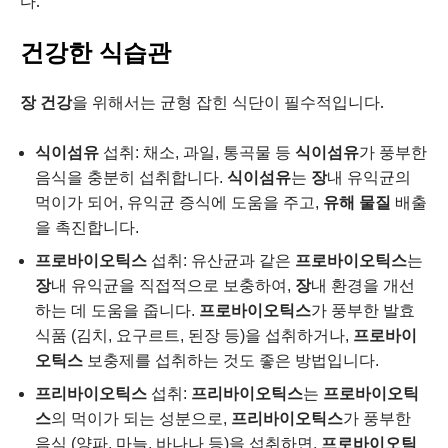
다.
건강한 식습관
장 건강
을 위해서는 균형 잡힌 식단이 필수적입니다.
식이섬유
섭취: 채소, 과일, 통곡물 등
식이섬유
가 풍부한
음식을 충분히 섭취합니다.
식이섬유
는
장
내 유익균의
먹이가 되어, 유익균 증식에 도움을 주고,
유해 물질
배출
을 촉진합니다.
프로바이오틱스
섭취: 유산균과 같은
프로바이오틱스
는
장
내 유익균을 직접적으로 보충하여,
장
내 환경을 개선
하는 데 도움을 줍니다.
프로바이오틱스
가 풍부한 발효
식품 (김치, 요구르트, 된장 등)을 섭취하거나,
프로바이
오틱스
보충제를 섭취하는 것도 좋은 방법입니다.
프리바이오틱스
섭취:
프리바이오틱스
는
프로바이오틱
스
의 먹이가 되는 성분으로,
프리바이오틱스
가 풍부한
음식 (양파, 마늘, 바나나 등)을 섭취하면,
프로바이오틱