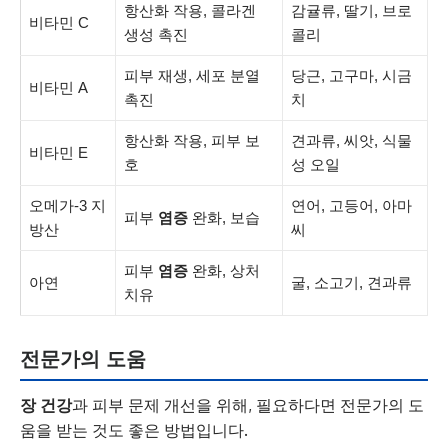
항산화 작용, 콜라겐
감귤류, 딸기, 브로
비타민 C
생성 촉진
콜리
피부 재생, 세포 분열
당근, 고구마, 시금
비타민 A
촉진
치
항산화 작용, 피부 보
견과류, 씨앗, 식물
비타민 E
호
성 오일
오메가-3 지
연어, 고등어, 아마
피부
염증
완화, 보습
방산
씨
피부
염증
완화, 상처
아연
굴, 소고기, 견과류
치유
전문가의 도움
장 건강
과 피부 문제 개선을 위해, 필요하다면 전문가의 도
움을 받는 것도 좋은 방법입니다.