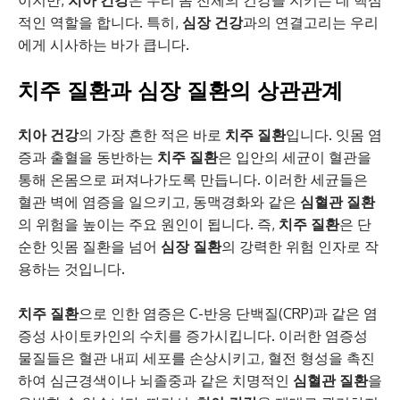
이지만,
치아 건강
은 우리 몸 전체의 건강을 지키는 데 핵심
적인 역할을 합니다. 특히,
심장 건강
과의 연결고리는 우리
에게 시사하는 바가 큽니다.
치주 질환과 심장 질환의 상관관계
치아 건강
의 가장 흔한 적은 바로
치주 질환
입니다. 잇몸 염
증과 출혈을 동반하는
치주 질환
은 입안의 세균이 혈관을
통해 온몸으로 퍼져나가도록 만듭니다. 이러한 세균들은
혈관 벽에 염증을 일으키고, 동맥경화와 같은
심혈관 질환
의 위험을 높이는 주요 원인이 됩니다. 즉,
치주 질환
은 단
순한 잇몸 질환을 넘어
심장 질환
의 강력한 위험 인자로 작
용하는 것입니다.
치주 질환
으로 인한 염증은 C-반응 단백질(CRP)과 같은 염
증성 사이토카인의 수치를 증가시킵니다. 이러한 염증성
물질들은 혈관 내피 세포를 손상시키고, 혈전 형성을 촉진
하여 심근경색이나 뇌졸중과 같은 치명적인
심혈관 질환
을