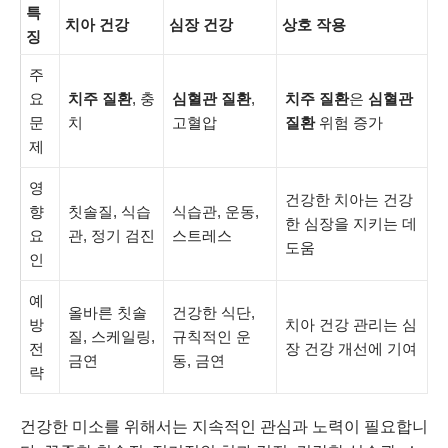
특
치아 건강
심장 건강
상호 작용
징
주
요
치주 질환
, 충
심혈관 질환
,
치주 질환
은
심혈관
문
치
고혈압
질환
위험 증가
제
영
건강한 치아는 건강
향
칫솔질, 식습
식습관, 운동,
한 심장을 지키는 데
요
관, 정기 검진
스트레스
도움
인
예
올바른 칫솔
건강한 식단,
방
치아 건강 관리는 심
질, 스케일링,
규칙적인 운
전
장 건강 개선에 기여
금연
동, 금연
략
건강한 미소를 위해서는 지속적인 관심과 노력이 필요합니