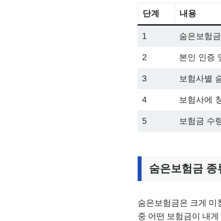
단계
내용
1
숨은보험금
2
본인 인증 
3
보험사별 
4
보험사에 
5
보험금 수
숨은보험금 종
숨은보험금은 크게 미청
중 어떤 보험금이 내게