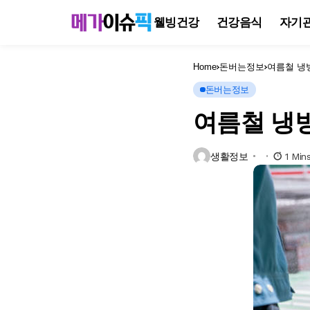
웰빙건강
건강음식
자기
Home
돈버는정보
여름철 냉
돈버는정보
여름철 냉방
생활정보
1 Min