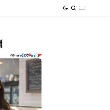
램
Share