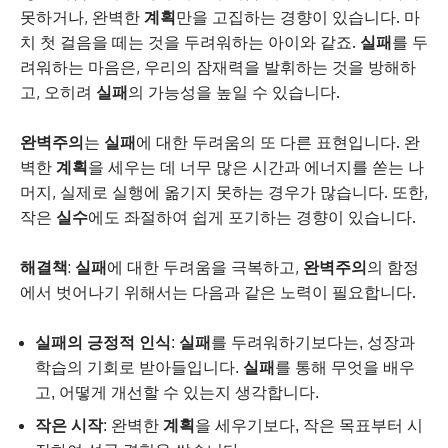
못하거나, 완벽한
계획
만을 고집하는 경향이 있습니다. 마
치 첫 걸음을 떼는 것을 두려워하는 아이와 같죠.
실패
를 두
려워하는 마음은, 우리의 잠재력을 발휘하는 것을 방해하
고, 오히려
실패
의 가능성을 높일 수 있습니다.
완벽주의
는
실패
에 대한 두려움의 또 다른 표현입니다. 완
벽한
계획
을 세우는 데 너무 많은 시간과 에너지를 쏟는 나
머지, 실제로 실행에 옮기지 못하는 경우가 많습니다. 또한,
작은
실수
에도 좌절하여 쉽게 포기하는 경향이 있습니다.
해결책
:
실패
에 대한 두려움을 극복하고,
완벽주의
의 함정
에서 벗어나기 위해서는 다음과 같은 노력이 필요합니다.
실패의 긍정적 인식
:
실패
를 두려워하기보다는, 성장과
학습의 기회로 받아들입니다.
실패
를 통해 무엇을 배우
고, 어떻게 개선할 수 있는지 생각합니다.
작은 시작
: 완벽한
계획
을 세우기보다, 작은 목표부터 시