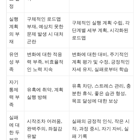
정
실행
구체적인 로드맵
구체적인 실행 계획 수립, 각
계획
부재, 예상치 못한
단계별 세부 계획, 시각화된
의 부
문제 발생 시 대처
로드맵
재
곤란
유연
변화에 대한 적응
변화에 대한 대비, 주기적인
성 부
력 부족, 비효율적
계획 평가 및 수정, 긍정적인
족
인 노력 지속
자세 유지, 실패로부터 학습
자기
유혹 차단, 스트레스 관리, 충
통제
유혹에 취약, 계획
분한 휴식, 좋은 습관 형성,
력 부
실행 방해
목표 달성에 대한 보상
족
실패
시작조차 어려움,
실패의 긍정적 인식, 작은 시
에 대
완벽주의, 좌절감
작, 과정 중시, 자기 자비, 실
한 두
유발
패 기록
려움