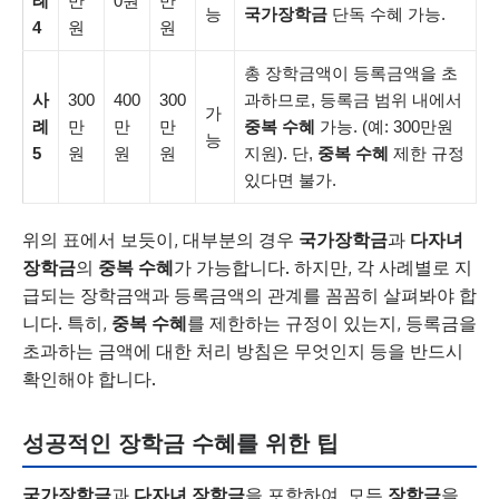
례
만
0원
만
능
국가장학금
단독 수혜 가능.
4
원
원
총 장학금액이 등록금액을 초
사
300
400
300
과하므로, 등록금 범위 내에서
가
례
만
만
만
중복 수혜
가능. (예: 300만원
능
5
원
원
원
지원). 단,
중복 수혜
제한 규정
있다면 불가.
위의 표에서 보듯이, 대부분의 경우
국가장학금
과
다자녀
장학금
의
중복 수혜
가 가능합니다. 하지만, 각 사례별로 지
급되는 장학금액과 등록금액의 관계를 꼼꼼히 살펴봐야 합
니다. 특히,
중복 수혜
를 제한하는 규정이 있는지, 등록금을
초과하는 금액에 대한 처리 방침은 무엇인지 등을 반드시
확인해야 합니다.
성공적인 장학금 수혜를 위한 팁
국가장학금
과
다자녀 장학금
을 포함하여, 모든
장학금
을