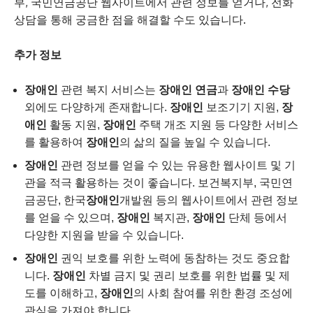
부, 국민연금공단 웹사이트에서 관련 정보를 얻거나, 전화
상담을 통해 궁금한 점을 해결할 수도 있습니다.
추가 정보
장애인
관련 복지 서비스는
장애인 연금
과
장애인 수당
외에도 다양하게 존재합니다.
장애인
보조기기 지원,
장
애인
활동 지원,
장애인
주택 개조 지원 등 다양한 서비스
를 활용하여
장애인
의 삶의 질을 높일 수 있습니다.
장애인
관련 정보를 얻을 수 있는 유용한 웹사이트 및 기
관을 적극 활용하는 것이 좋습니다. 보건복지부, 국민연
금공단, 한국
장애인
개발원 등의 웹사이트에서 관련 정보
를 얻을 수 있으며,
장애인
복지관,
장애인
단체 등에서
다양한 지원을 받을 수 있습니다.
장애인
권익 보호를 위한 노력에 동참하는 것도 중요합
니다.
장애인
차별 금지 및 권리 보호를 위한 법률 및 제
도를 이해하고,
장애인
의 사회 참여를 위한 환경 조성에
관심을 가져야 합니다.