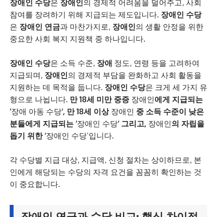
장애인 수당
은
장애인
의 경제적 어려움을 덜어주고, 사회
참여를 장려하기 위해 지급되는 제도입니다.
장애인 수당
은
장애인 연금
과 마찬가지로,
장애인
의 생활 안정을 위한
중요한 사회 복지 지원책 중 하나입니다.
장애인 수당
은 소득 수준,
장애
정도, 연령 등을 고려하여
지급되며,
장애인
의 경제적 부담을 완화하고 사회 활동을
지원하는 데 목적을 둡니다.
장애인 수당
은 크게 세 가지 유
형으로 나뉩니다.
만 18세 미만 중증
장애인
에게 지급되는
‘
장애 아동 수당
‘, 만 18세 이상
장애인
중 소득 수준이 낮은
분들에게 지급되는 ‘
장애인 수당
‘ 그리고,
장애인
의 자립을
돕기 위한 ‘
장애인 수당’입니다.
각 수당별 지급 대상, 지급액, 신청 절차는 상이하므로, 본
인에게 해당되는 수당의 자격 요건을 꼼꼼히 확인하는 것
이 중요합니다.
장애인 연금
과
수당
비교: 핵심 차이점