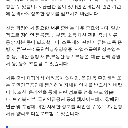
청할 수 있습니다. 궁금한 점이 있다면 언제든지 관련 기관
에 문의하여 정확한 정보를 얻으시기 바랍니다.
신청 과정에서 필요한
서류
준비는 매우 중요합니다. 일반
적으로
장애인
등록증, 신분증, 소득·재산 관련 증빙 서류,
통장 사본 등이 필요합니다. 소득·재산 관련 서류는 소득 증
빙 서류(근로소득원천징수영수증, 사업소득원천징수영수
증 등), 재산 증빙 서류(부동산 등기부등본, 예금 잔액 증명
서 등) 등이 포함될 수 있습니다.
서류 준비 과정에서 어려움이 있다면, 읍·면·동 주민센터 또
는 국민연금공단에 문의하여 자세한 안내를 받으시기 바랍
니다. 또한, 온라인을 통해 관련 정보를 얻을 수도 있습니
다. 보건복지부, 국민연금공단 등의 웹사이트에서
장애인
연금
및
수당
에 대한 자세한 정보를 확인할 수 있으며, 신청
서류 양식도 다운로드할 수 있습니다.