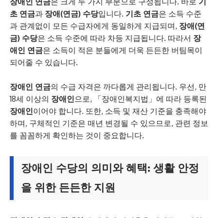
장애인 연금
은 크게 두 가지 부분으로 구성됩니다. 바로
기
초 연금
과
장애(연금) 수당
입니다.
기초 연금
은 소득 수준
과 관계없이 모든 수급자에게 동일하게 지급되며,
장애(연
금) 수당
은 소득 수준에 따라 차등 지급됩니다. 따라서
장
애인 연금
은 소득이 적은 분들에게 더욱 든든한 버팀목이
되어줄 수 있습니다.
장애인 연금
의 수급 자격은 까다롭게 관리됩니다. 우선, 만
18세 이상의
장애인
으로, 「장애인복지법」에 따라 등록된
장애인
이어야 합니다. 또한, 소득 및 재산 기준을 충족해야
하며, 구체적인 기준은 매년 변경될 수 있으므로, 관련 정보
를 꼼꼼하게 확인하는 것이 중요합니다.
장애인 수당
의 의미와 혜택: 생활 안정
을 위한 든든한 지원