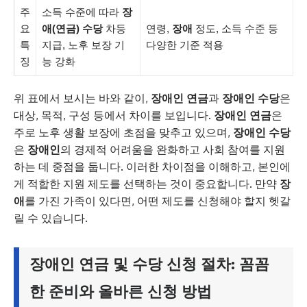
주
소득 수준에 따라
장
요
애(연금) 수당
차등
연령,
장애
정도, 소득 수준 등
특
지급, 노후 보장 기
다양한 기준 적용
징
능 강화
위 표에서 보시는 바와 같이,
장애인 연금
과
장애인 수당
은
대상, 목적, 구성 등에서 차이를 보입니다.
장애인 연금
은
주로 노후 생활 보장에 초점을 맞추고 있으며,
장애인 수당
은
장애인
의 경제적 어려움을 완화하고 사회 참여를 지원
하는 데 중점을 둡니다. 이러한 차이점을 이해하고, 본인에
게 적합한 지원 제도를 선택하는 것이 중요합니다. 만약
장
애
를 가진 가족이 있다면, 어떤 제도를 신청해야 할지 헷갈
릴 수 있습니다.
장애인 연금
및
수당
신청 절차: 꼼꼼
한 준비와 올바른 신청 방법