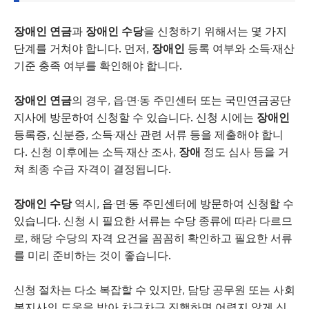
장애인 연금
과
장애인 수당
을 신청하기 위해서는 몇 가지
단계를 거쳐야 합니다. 먼저,
장애인
등록 여부와 소득·재산
기준 충족 여부를 확인해야 합니다.
장애인 연금
의 경우, 읍·면·동 주민센터 또는 국민연금공단
지사에 방문하여 신청할 수 있습니다. 신청 시에는
장애인
등록증, 신분증, 소득·재산 관련 서류 등을 제출해야 합니
다. 신청 이후에는 소득·재산 조사,
장애
정도 심사 등을 거
쳐 최종 수급 자격이 결정됩니다.
장애인 수당
역시, 읍·면·동 주민센터에 방문하여 신청할 수
있습니다. 신청 시 필요한 서류는 수당 종류에 따라 다르므
로, 해당 수당의 자격 요건을 꼼꼼히 확인하고 필요한 서류
를 미리 준비하는 것이 좋습니다.
신청 절차는 다소 복잡할 수 있지만, 담당 공무원 또는 사회
복지사의 도움을 받아 차근차근 진행하면 어렵지 않게 신