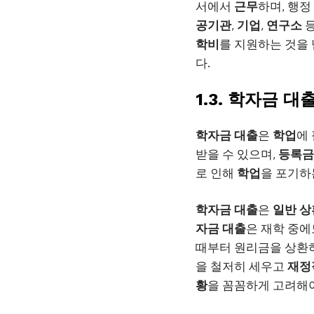
서에서
근무
하며, 행정
공기관
,
기업
,
연구소
학비
를 지원하는 것을 
다.
1.3. 학자금 대
학자금 대출
은
학업
에
받을 수 있으며,
등록금
로 인해
학업
을 포기하
학자금 대출
은
일반 상
자금 대출
은 재학 중
때부터 원리금을 상환
을 철저히 세우고
재정
황
을 꼼꼼하게 고려해야