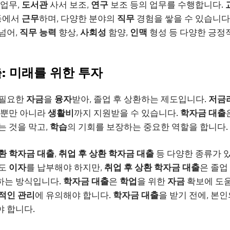
 업무,
도서관
사서 보조,
연구
보조 등의 업무를 수행합니다.
등에서
근무
하며, 다양한 분야의
직무
경험을 쌓을 수 있습니다
넘어,
직무
능력
향상,
사회성
함양,
인맥
형성 등 다양한 긍정
출: 미래를 위한 투자
 필요한
자금
을
융자
받아, 졸업 후 상환하는 제도입니다.
저금
뿐만 아니라
생활비
까지 지원받을 수 있습니다.
학자금 대출
는 것을 막고,
학습
의 기회를 보장하는 중요한 역할을 합니다.
환 학자금 대출
,
취업 후 상환 학자금 대출
등 다양한 종류가 
에도
이자
를 납부해야 하지만,
취업 후 상환 학자금 대출
은 졸업
하는 방식입니다.
학자금 대출
은
학업
을 위한
자금
확보에 도움
적인 관리
에 유의해야 합니다.
학자금 대출
을 받기 전에, 본
 합니다.