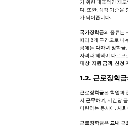
기 위한 대표적인 제도
다. 또한, 성적 기준을
가 되어줍니다.
국가장학금
의 종류는
따라 8개 구간으로 나
금에는
다자녀 장학금
,
자격과 혜택이 다르므로
대상
,
지원
금액
,
신청
1.2. 근로장학
근로장학금
은
학업
과
서
근무
하며, 시간당 
마련하는 동시에,
사회
근로장학금
은
교내 근