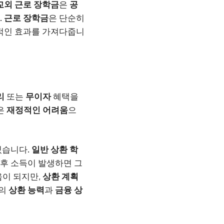
교외 근로 장학금
은
공
.
근로 장학금
은 단순히
적인 효과를 가져다줍니
리
또는
무이자
혜택을
은
재정적인 어려움
으
있습니다.
일반 상환 학
 후 소득이 발생하면 그
이 되지만,
상환 계획
인의
상환 능력
과
금융
상