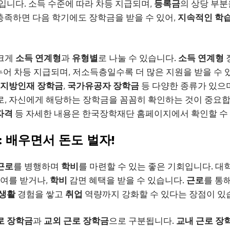
입니다. 소득 수준에 따라 차등 지급되며,
등록금
의 상당 부분
 충족하면 다음 학기에도 장학금을 받을 수 있어,
지속적인 학
 크게
소득 연계형
과
유형별
로 나눌 수 있습니다.
소득 연계형
누어 차등 지급되며, 저소득층일수록 더 많은 지원을 받을 수 
지방인재 장학금
,
국가유공자 장학금
등 다양한 종류가 있으며
, 자신에게 해당하는 장학금을 꼼꼼히 확인하는 것이 중요
자격
등 자세한 내용은 한국장학재단 홈페이지에서 확인할 수
금: 배우면서 돈도 벌자!
근로
를 병행하며
학비
를 마련할 수 있는 좋은 기회입니다. 대
급여를 받거나,
학비
감면 혜택을 받을 수 있습니다.
근로
를 통
생활
경험을 쌓고
취업
역량까지 강화할 수 있다는 장점이 있
로 장학금
과
교외 근로 장학금
으로 구분됩니다.
교내 근로 장