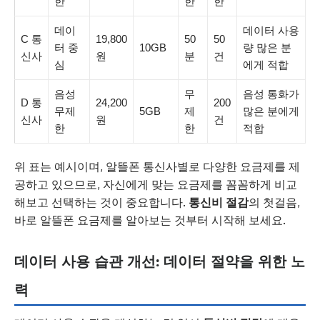
한
한
한
데이
데이터 사용
C 통
19,800
50
50
터 중
10GB
량 많은 분
신사
원
분
건
심
에게 적합
음성
무
음성 통화가
D 통
24,200
200
무제
5GB
제
많은 분에게
신사
원
건
한
한
적합
위 표는 예시이며, 알뜰폰 통신사별로 다양한 요금제를 제
공하고 있으므로, 자신에게 맞는 요금제를 꼼꼼하게 비교
해보고 선택하는 것이 중요합니다.
통신비 절감
의 첫걸음,
바로 알뜰폰 요금제를 알아보는 것부터 시작해 보세요.
데이터 사용 습관 개선:
데이터 절약
을 위한 노
력