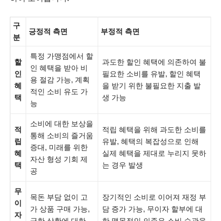
구
긍정적 측면
부정적 측면
분
특정 가맹점에서 할
할
과도한 할인 혜택에 의존하여 불
인 혜택을 받아 비
인
필요한 소비를 유발, 할인 혜택
용 절감 가능, 계획
혜
을 받기 위한 불필요한 지출 발
적인 소비 유도 가
택
생 가능
능
소비에 대한 보상을
적
적립 혜택을 위해 과도한 소비를
통해 소비의 즐거움
립
유발, 혜택의 복잡성으로 인해
증대, 미래를 위한
혜
실제 혜택을 제대로 누리지 못하
자산 형성 기회 제
택
는 경우 발생
공
무
목돈 부담 없이 고
장기적인 소비로 이어져 재정 부
이
가 상품 구매 가능,
담 증가 가능, 무이자 할부에 대
자
급한 상황에 대한
한 맹목적인 의존은 소비 습관을